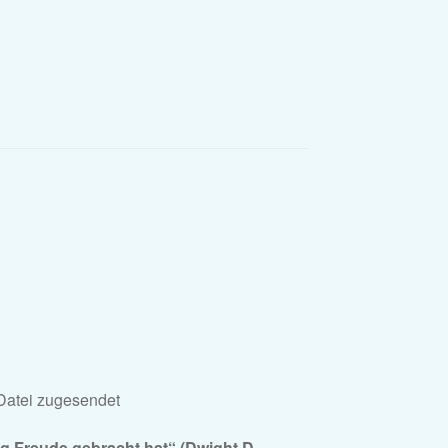
Datei zugesendet
eg Freude gebracht hat“ (Dwight D.