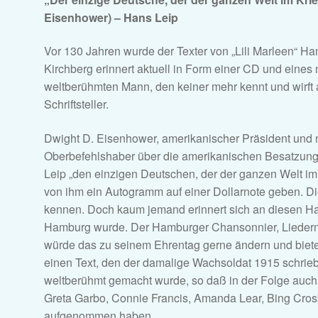
Eisenhower) – Hans Leip
Vor 130 Jahren wurde der Texter von „Lili Marleen“ 
Kirchberg erinnert aktuell in Form einer CD und eine
weltberühmten Mann, den keiner mehr kennt und wirft a
Schriftsteller.
Dwight D. Eisenhower, amerikanischer Präsident und
Oberbefehlshaber über die amerikanischen Besatzung
Leip „den einzigen Deutschen, der der ganzen Welt im 
von ihm ein Autogramm auf einer Dollarnote geben. D
kennen. Doch kaum jemand erinnert sich an diesen Han
Hamburg wurde. Der Hamburger Chansonnier, Liederm
würde das zu seinem Ehrentag gerne ändern und bietet 
einen Text, den der damalige Wachsoldat 1915 schrieb
weltberühmt gemacht wurde, so daß in der Folge auch S
Greta Garbo, Connie Francis, Amanda Lear, Bing Cros
aufgenommen haben.