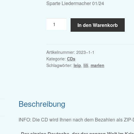
Sparte Liedermacher 01/24
CD
In den Warenkorb
digital
|
Johannes
Kirchberg
Artikelnummer:
2023–1-1
Kategorie:
CDs
-
Schlagwörter:
leip
,
lili
,
marlen
"Wie
einst
Lili
Marleen"
Menge
Beschreibung
INFO: Die CD wird Ihnen nach dem Bezahlen als ZIP-
„Der einzige Deutsche, der der ganzen Welt im Kri