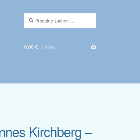
Suche
Suchen
nach:
0,00
€
0 Artikel
annes Kirchberg –