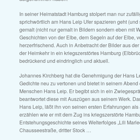
In seiner Heimatstadt Hamburg stolpert man nur zufä
sprichwörtlich am Hans Leip Ufer spazieren geht (und 
gemalt (nicht nur gemalt in Bildern sondern eben mit 
Geschichten von der Elbe, dem Segeln auf der Elbe, von
herzerfrischend. Auch in Anbetracht der Bilder aus d
der Heimkehr in ein kriegszerstörtes Hamburg (Elbbrück
bedrückend und eindringlich und aktuell.
Johannes Kirchberg hat die Genehmigung der Hans Le
Gedichte neu zu vertonen und bietet in seinem Abend
Menschen Hans Leip. Er begibt sich in ein Zwiegespräc
beantwortet diese mit Auszügen aus seinem Werk. Dann
Hans Leip, läßt ihn von seinen ersten Erfahrungen al
erzählen wie er mit dem Zug ins kriegszerstörte Hambu
Entstehungsgeschichte seines Welterfolges „Lili Marleen
Chausseestraße, dritter Stock …