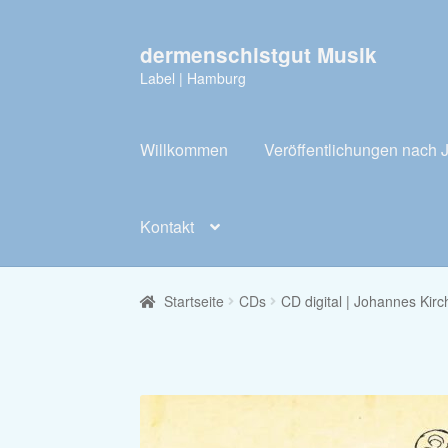
dermenschistgut Musik
Zur
Zum
Navigation
Inhalt
Label | Hamburg
springen
springen
Willkommen
Veröffentlichungen nach 
Kontakt
Startseite
CDs
CD digital | Johannes Kirc