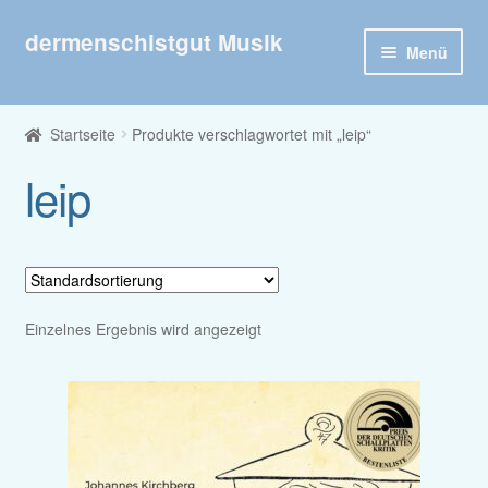
dermenschistgut Musik
Zur
Zum
Menü
Navigation
Inhalt
springen
springen
Willkommen
Startseite
Produkte verschlagwortet mit „leip“
Veröffentlichungen nach Jahr
leip
Veröffentlichungen nach Interpret
Shop
Unter
Einzelnes Ergebnis wird angezeigt
Kontakt
öffnen