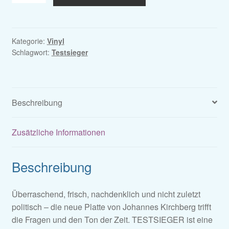
LP
|
Johannes
Kirchberg
Kategorie:
Vinyl
Schlagwort:
Testsieger
-
"TESTSIEGER"
mit
großem
Beschreibung
Besteck"
[2020]
Menge
Zusätzliche Informationen
Beschreibung
Überraschend, frisch, nachdenklich und nicht zuletzt
politisch – die neue Platte von Johannes Kirchberg trifft
die Fragen und den Ton der Zeit. TESTSIEGER ist eine