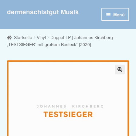
dermenschistgut Musik
Zur
Zum
Menü
Navigation
Inhalt
springen
springen
Willkommen
Startseite
Vinyl
Doppel-LP | Johannes Kirchberg –
„TESTSIEGER“ mit großem Besteck“ [2020]
Veröffentlichungen nach Jahr
Veröffentlichungen nach Interpret
Shop
🔍
Unter
Kontakt
öffnen