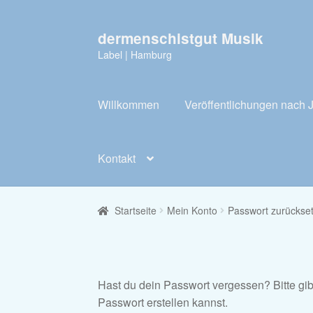
dermenschistgut Musik
Zur
Zum
Navigation
Inhalt
Label | Hamburg
springen
springen
Willkommen
Veröffentlichungen nach 
Kontakt
Startseite
Mein Konto
Passwort zurückse
Hast du dein Passwort vergessen? Bitte gib
Passwort erstellen kannst.