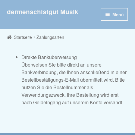
dermenschistgut Musik
Zur
Zum
Menü
Navigation
Inhalt
springen
springen
Willkommen
Startseite
Zahlungsarten
Veröffentlichungen nach Jahr
Direkte Banküberweisung
Veröffentlichungen nach Interpret
Überweisen Sie bitte direkt an unsere
Bankverbindung, die Ihnen anschließend in einer
Shop
Bestellbestätigungs-E-Mail übermittelt wird. Bitte
nutzen Sie die Bestellnummer als
Unter
Kontakt
Verwendungszweck. Ihre Bestellung wird erst
öffnen
nach Geldeingang auf unserem Konto versandt.