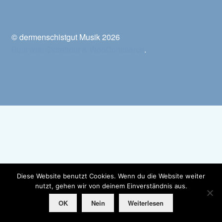
© dermenschistgut Musik 2026
Built with Storefront & WooCommerce
.
Diese Website benutzt Cookies. Wenn du die Website weiter
nutzt, gehen wir von deinem Einverständnis aus.
0
OK
Nein
Weiterlesen
Suche
Suchen
nach: